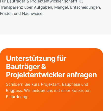
Für Bauträger & Projektentwickler schafft K3
Transparenz über Aufgaben, Mängel, Entscheidungen,
Fristen und Nachweise.
Unterstützung für
Bauträger &
Projektentwickler anfragen
Schildern Sie kurz Projektart, Bauphase und
Engpass. Wir melden uns mit einer konkreten
Einordnung.