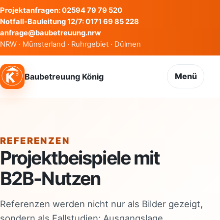
Zum Inhalt springen
Projektanfragen: 02594 79 79 520
Notfall-Bauleitung 12/7: 0171 69 85 228
anfrage@baubetreuung.nrw
NRW · Münsterland · Ruhrgebiet · Dülmen
Menü
Baubetreuung König
REFERENZEN
Projektbeispiele mit
B2B-Nutzen
Referenzen werden nicht nur als Bilder gezeigt,
sondern als Fallstudien: Ausgangslage,